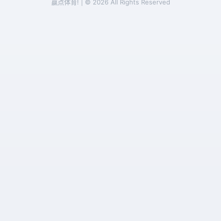
赢点体育! | © 2026 All Rights Reserved